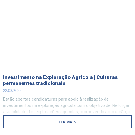
Investimento na Exploração Agrícola | Culturas
permanentes tradicionais
22/08/2022
Estão abertas candidaturas para apoio à realização de
investimentos na exploração agrícola com o objetivo de: Reforçar
a viabilidade das explorações agrícolas, promovendo a inovação, a
formação, a capacitação organizacional e o redimensionamento
LER MAIS
das empresas; Preservar e melhorar o ambiente, assegurando a
compatibilidade dos investimentos com as normas legais,