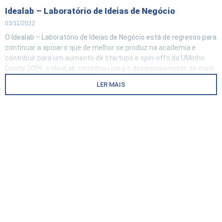
Idealab – Laboratório de Ideias de Negócio
03/11/2022
O Idealab – Laboratório de Ideias de Negócio está de regresso para
continuar a apoiar o que de melhor se produz na academia e
contribuir para um aumento de startups e spin-offs da UMinho. .
Desde 2009, o IdeaLab contribuiu para o desenvolvimento de mais
de 340 ideias de negócio,
LER MAIS