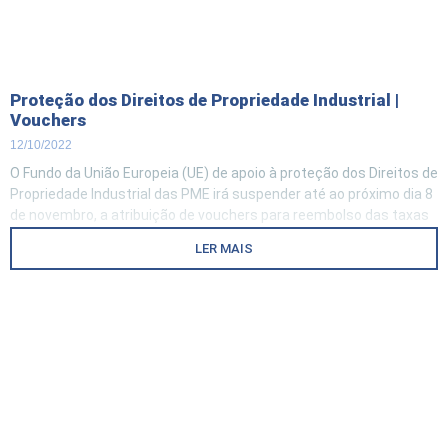
Proteção dos Direitos de Propriedade Industrial |
Vouchers
12/10/2022
O Fundo da União Europeia (UE) de apoio à proteção dos Direitos de
Propriedade Industrial das PME irá suspender até ao próximo dia 8
de novembro, a atribuição de vouchers para reembolso das taxas
relativas ao serviço de pré-diagnóstico de Propriedade Industrial –
LER MAIS
IP Scan e ao registo de marcas