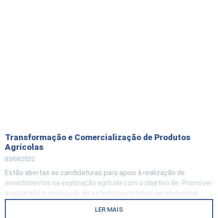
ambientais
Transformação e Comercialização de Produtos
Agrícolas
03/08/2022
Estão abertas as candidaturas para apoio à realização de
investimentos na exploração agrícola com o objetivo de: Promover
a expansão e renovação da estrutura produtiva agroindustrial,
potenciando a criação de valor, a inovação, a qualidade e
LER MAIS
segurança alimentar, a produção de bens transacionáveis e a