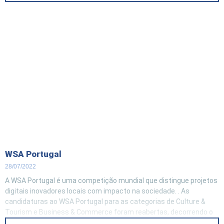
internacionalização do setor; Preservar e
WSA Portugal
28/07/2022
A WSA Portugal é uma competição mundial que distingue projetos
digitais inovadores locais com impacto na sociedade. . As
candidaturas ao WSA Portugal para as categorias de Culture &
Tourism e Business & Commerce foram reabertas, decorrendo o
novo prazo até 28 de agosto. Se tem um projeto de inovação