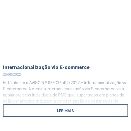
Internacionalização via E-commerce
25/08/2022
Está aberto o AVISO N.º 08/C16-i02/2022 – Internacionalização via
E-commerce A medida Internacionalização via E-commerce visa
apoiar projetos individuais de PME que, suportados em planos de
ação detalhados, induzam a concretização de estratégias de
internacionalização digital baseadas na implementação de
LER MAIS
tecnologias e processos associados à Indústria 4.0 que
configurem ajustamentos