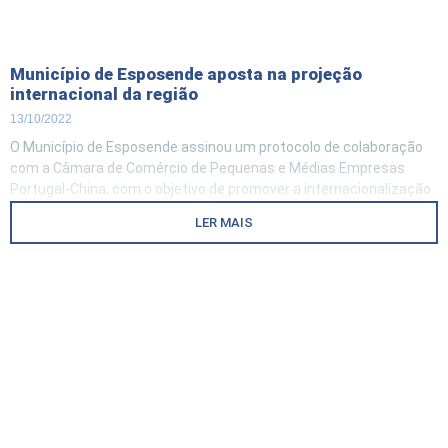
Município de Esposende aposta na projeção
internacional da região
13/10/2022
O Município de Esposende assinou um protocolo de colaboração
com a Câmara de Comércio de Pequenas e Médias Empresas
Portugal-China, com o objetivo de promover a internacionalização
das empresas com base na especialização produtiva da região e
LER MAIS
tendo em vista a promoção da projeção internacional da região. .
“A cooperação e o