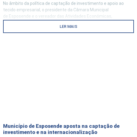
No âmbito da política de captação de investimento e apoio ao
tecido empresarial, o presidente da Câmara Municipal
de Esposende e o vereador das Atividades Económicas,
acompanhados pelo presidente da União de Freguesias de
LER MAIS
esposende, Marinhas e Gandra, Aurélio Neiva visitaram a TOMA
tools, empresa líder de mercado na produção de peças
Município de Esposende aposta na captação de
investimento e na internacionalização