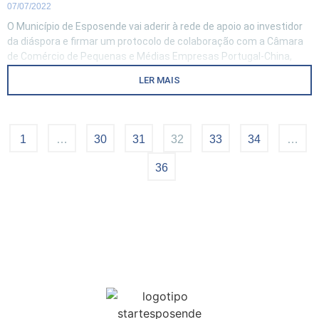
07/07/2022
O Município de Esposende vai aderir à rede de apoio ao investidor
da diáspora e firmar um protocolo de colaboração com a Câmara
de Comércio de Pequenas e Médias Empresas Portugal-China,
decisões que foram votadas por unanimidade na reunião de hoje
LER MAIS
do Executivo Municipal. .Para o presidente da Câmara Municipal
de Esposende estas resoluções
1
…
30
31
32
33
34
…
36