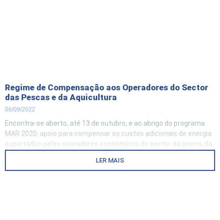
Regime de Compensação aos Operadores do Sector
das Pescas e da Aquicultura
06/09/2022
Encontra-se aberto, até 13 de outubro, e ao abrigo do programa
MAR 2020, apoio para compensar os custos adicionais de energia
suportados pelos operadores económicos do sector da pesca, da
aquicultura e da transformação e comercialização, para o período
LER MAIS
entre 1 de julho e 31 de agosto. Foi prorrogado o