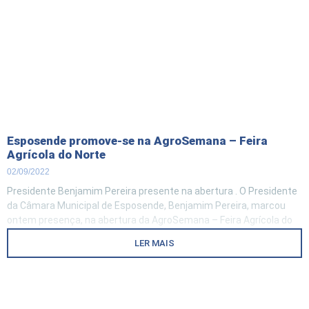
Esposende promove-se na AgroSemana – Feira
Agrícola do Norte
02/09/2022
Presidente Benjamim Pereira presente na abertura . O Presidente
da Câmara Municipal de Esposende, Benjamim Pereira, marcou
ontem presença, na abertura da AgroSemana – Feira Agrícola do
Norte, que decorre até domingo, no Espaço Agros, em Argivai, na
LER MAIS
Póvoa de Varzim. A Ministra da Coesão Territorial, Ana Abrunhosa,
representou o Governo