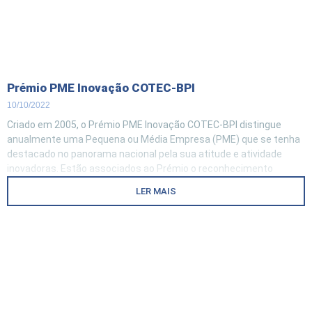
Prémio PME Inovação COTEC-BPI
10/10/2022
Criado em 2005, o Prémio PME Inovação COTEC-BPI distingue
anualmente uma Pequena ou Média Empresa (PME) que se tenha
destacado no panorama nacional pela sua atitude e atividade
inovadoras. Estão associados ao Prémio o reconhecimento
público da empresa que o tenha conquistado, a entrega a esta de
LER MAIS
um troféu e