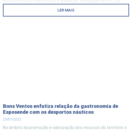
produtos fitofarmacêuticos e aquisição de equipamentos (28º
Anúncio). . Esta operação tem como objetivo apoiar a realização
LER MAIS
de investimentos na exploração agrícola destinados a
Bons Ventos enfatiza relação da gastronomia de
Esposende com os desportos náuticos
15/07/2022
No âmbito da promoção e valorização dos recursos do território e