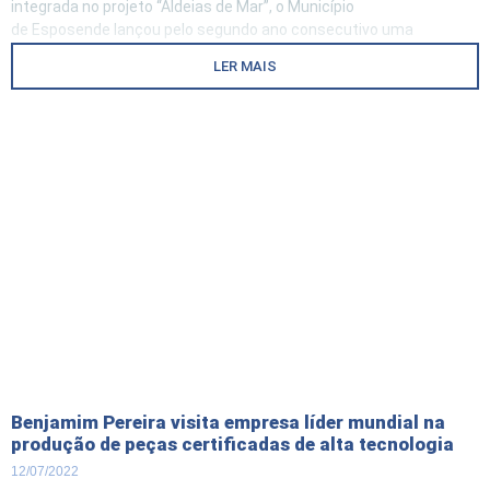
integrada no projeto “Aldeias de Mar”, o Município
de Esposende lançou pelo segundo ano consecutivo uma
campanha que enfatiza a relação da gastronomia com a atividade
LER MAIS
náutica de lazer. O epíteto de “Privilégio da Natureza”
que Esposende ostenta, deriva do vasto património material
Benjamim Pereira visita empresa líder mundial na
produção de peças certificadas de alta tecnologia
12/07/2022