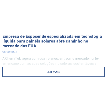
Empresa de Esposende especializada em tecnologia
líquida para painéis solares abre caminho no
mercado dos EUA
06/10/2022
A ChemiTek, agora com quatro anos, entrou no mercado norte-
americano com as suas soluções inovadoras, sustentáveis e
certificadas para a remoção de contaminantes e proteção de
LER MAIS
painéis solares, tornando a sua produção de energia mais
eficiente. Atualmente, em 35 países de todo o mundo já estão a
utilizar os produtos