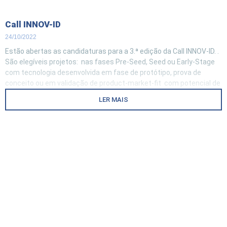
Call INNOV-ID
24/10/2022
Estão abertas as candidaturas para a 3.ª edição da Call INNOV-ID. .
São elegíveis projetos: nas fases Pre-Seed, Seed ou Early-Stage
com tecnologia desenvolvida em fase de protótipo, prova de
conceito ou em validação de product-market-fit com potencial de
crescimento e escalabilidade no mercado global. . Os projetos e
LER MAIS
respetivas soluções devem contribuir, de forma direta ou indireta,
para um destes