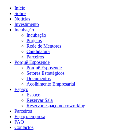
Início
Sobre
Notícias
Investimento
Incubação
Incubação
Projetos
Rede de Mentores
Candidatura
Parceiros
Porquê Esposende
Porquê Esposende
Setores Estratégicos
Documentos
Acolhimento Empresarial
Espaço
Espaço
Reservar Sala
Reservar espaço no coworking
Parceiros
Espaço empresa
FAQ
Contactos