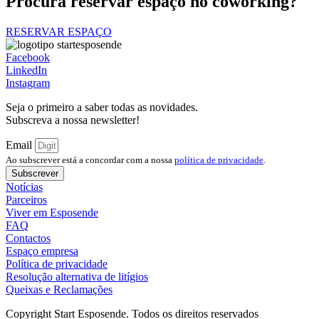
Procura reservar espaço no coworking?
RESERVAR ESPAÇO
Facebook
LinkedIn
Instagram
Seja o primeiro a saber todas as novidades.
Subscreva a nossa newsletter!
Email
Ao subscrever está a concordar com a nossa
política de privacidade
.
Subscrever
Notícias
Parceiros
Viver em Esposende
FAQ
Contactos
Espaço empresa
Política de privacidade
Resolução alternativa de litígios
Queixas e Reclamações
Copyright Start Esposende. Todos os direitos reservados