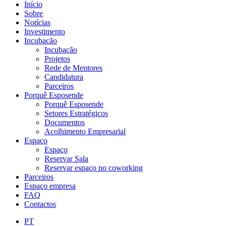
Início
Sobre
Notícias
Investimento
Incubação
Incubação
Projetos
Rede de Mentores
Candidatura
Parceiros
Porquê Esposende
Porquê Esposende
Setores Estratégicos
Documentos
Acolhimento Empresarial
Espaço
Espaço
Reservar Sala
Reservar espaço no coworking
Parceiros
Espaço empresa
FAQ
Contactos
PT