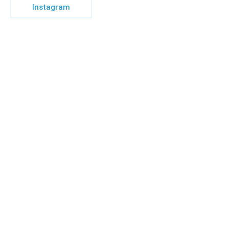
Instagram
Início
Sobre
Notícias
Investimento
Incubação