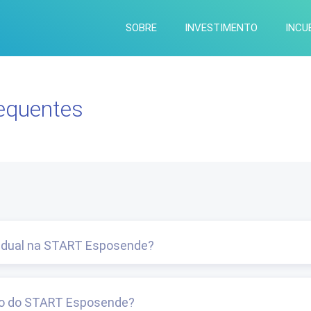
SOBRE
INVESTIMENTO
INCUB
requentes
vidual na START Esposende?
ão do START Esposende?