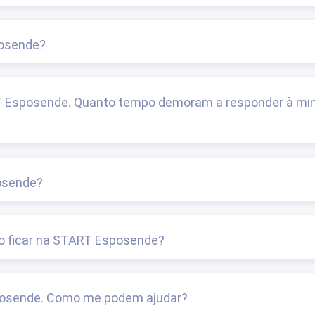
posende?
T Esposende. Quanto tempo demoram a responder à mi
osende?
so ficar na START Esposende?
sposende. Como me podem ajudar?