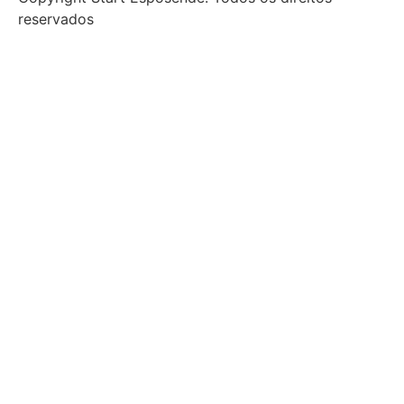
reservados
Início
Sobre
Notícias
Investimento
Incubação
Porquê Esposende
Espaço
Parceiros