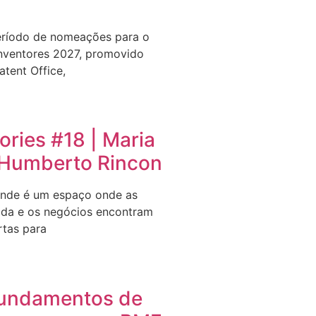
eríodo de nomeações para o
nventores 2027, promovido
tent Office,
ries #18 | Maria
e Humberto Rincon
nde é um espaço onde as
ida e os negócios encontram
rtas para
undamentos de