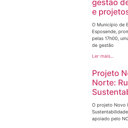
gestão d
e projeto
O Município de 
Esposende, prom
pelas 17h00, um
de gestão
Ler mais...
Projeto 
Norte: R
Sustenta
O projeto Novo
Sustentabilidad
apoiado pelo N