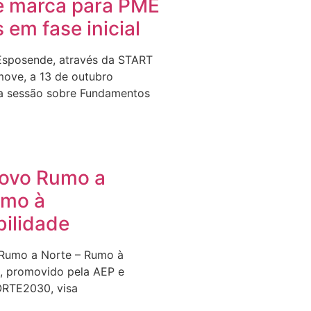
e marca para PME
s em fase inicial
Esposende, através da START
ove, a 13 de outubro
a sessão sobre Fundamentos
Novo Rumo a
umo à
bilidade
 Rumo a Norte – Rumo à
e, promovido pela AEP e
ORTE2030, visa