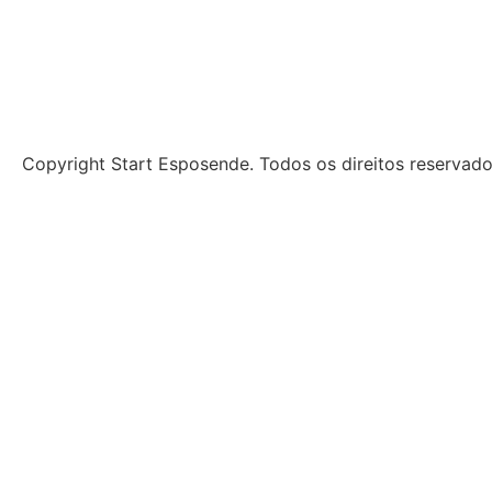
Copyright Start Esposende. Todos os direitos reservad
Início
Sobre
Notícias
Investimento
Incubação