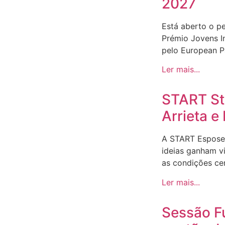
2027
Está aberto o p
Prémio Jovens I
pelo European Pa
Ler mais...
START Sto
Arrieta 
A START Espose
ideias ganham v
as condições ce
Ler mais...
Sessão F