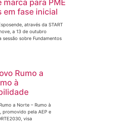
e marca para PME
s em fase inicial
Esposende, através da START
ove, a 13 de outubro
a sessão sobre Fundamentos
Novo Rumo a
umo à
bilidade
 Rumo a Norte – Rumo à
e, promovido pela AEP e
ORTE2030, visa