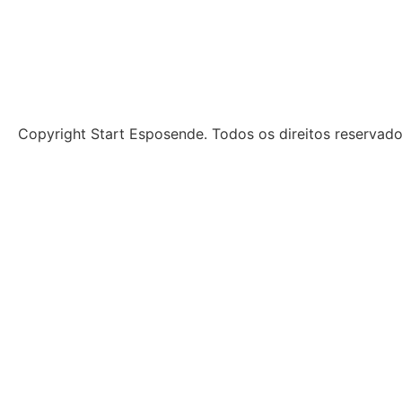
Copyright Start Esposende. Todos os direitos reservad
Início
Sobre
Notícias
Investimento
Incubação