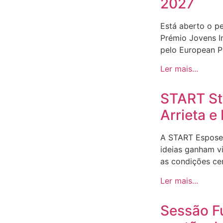
2027
Está aberto o p
Prémio Jovens I
pelo European Pa
Ler mais...
START Sto
Arrieta 
A START Espose
ideias ganham v
as condições ce
Ler mais...
Sessão F