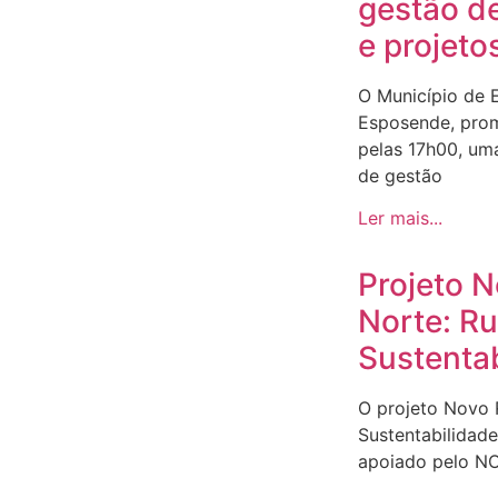
gestão d
e projeto
O Município de 
Esposende, prom
pelas 17h00, um
de gestão
Ler mais...
Projeto 
Norte: R
Sustenta
O projeto Novo
Sustentabilidad
apoiado pelo N