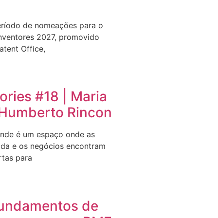
eríodo de nomeações para o
nventores 2027, promovido
tent Office,
ries #18 | Maria
e Humberto Rincon
nde é um espaço onde as
ida e os negócios encontram
rtas para
undamentos de