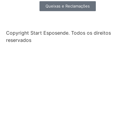
Queixas e Reclamações
Copyright Start Esposende. Todos os direitos
reservados
Início
Sobre
Notícias
Investimento
Incubação
Porquê Esposende