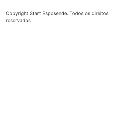
Copyright Start Esposende. Todos os direitos
reservados
Início
Sobre
Notícias
Investimento
Incubação
Porquê Esposende
Espaço