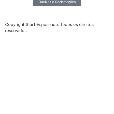
Queixas e Reclamações
Copyright Start Esposende. Todos os direitos
reservados
Início
Sobre
Notícias
Investimento
Incubação
Porquê Esposende