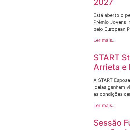
2027
Está aberto o p
Prémio Jovens I
pelo European Pa
Ler mais...
START Sto
Arrieta 
A START Espose
ideias ganham v
as condições ce
Ler mais...
Sessão F