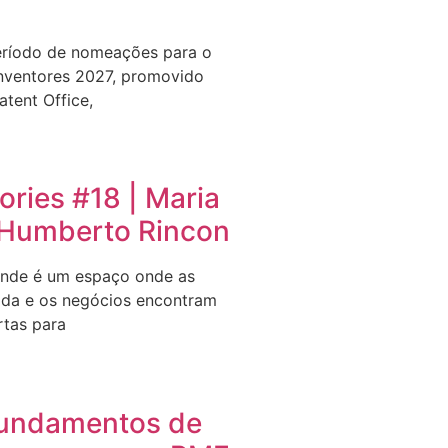
eríodo de nomeações para o
nventores 2027, promovido
tent Office,
ries #18 | Maria
e Humberto Rincon
nde é um espaço onde as
ida e os negócios encontram
rtas para
undamentos de