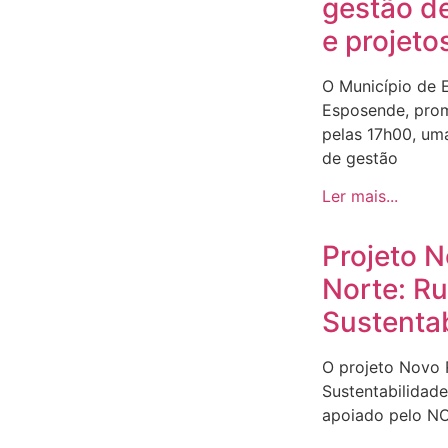
gestão d
e projeto
O Município de 
Esposende, prom
pelas 17h00, um
de gestão
Ler mais...
Projeto 
Norte: R
Sustenta
O projeto Novo
Sustentabilidad
apoiado pelo N