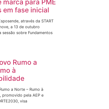
e marca para PME
s em fase inicial
Esposende, através da START
ove, a 13 de outubro
a sessão sobre Fundamentos
Novo Rumo a
umo à
bilidade
 Rumo a Norte – Rumo à
e, promovido pela AEP e
ORTE2030, visa