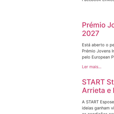
Prémio J
2027
Está aberto o p
Prémio Jovens I
pelo European Pa
Ler mais...
START Sto
Arrieta 
A START Espose
ideias ganham v