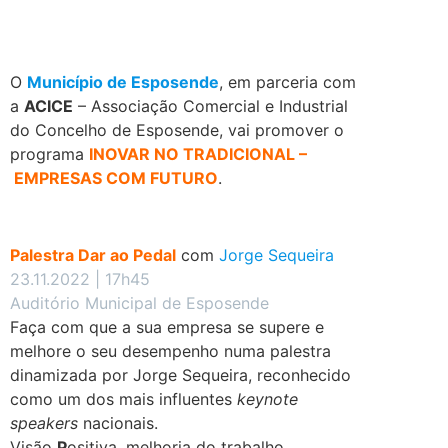
O
Município de Esposende
, em parceria com
a
ACICE
– Associação Comercial e Industrial
do Concelho de Esposende, vai promover o
programa
INOVAR NO TRADICIONAL –
EMPRESAS COM FUTURO
.
.
Palestra Dar ao Pedal
com
Jorge Sequeira
23.11.2022 | 17h45
Auditório Municipal de Esposende
Faça com que a sua empresa se supere e
melhore o seu desempenho numa palestra
dinamizada por Jorge Sequeira, reconhecido
como um dos mais influentes
keynote
speakers
nacionais.
Visão
P
ositiva, melhoria do trabalho