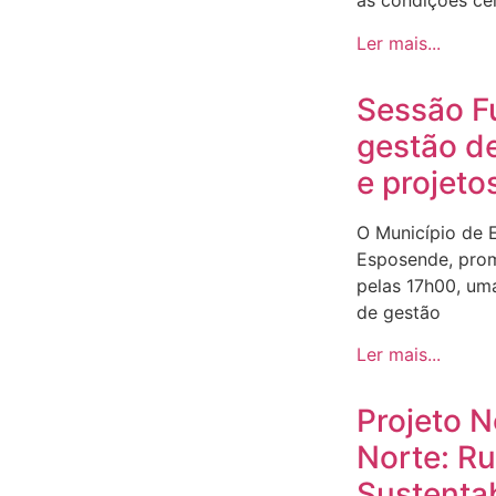
as condições ce
Ler mais...
Sessão F
gestão d
e projeto
O Município de 
Esposende, prom
pelas 17h00, um
de gestão
Ler mais...
Projeto 
Norte: R
Sustenta