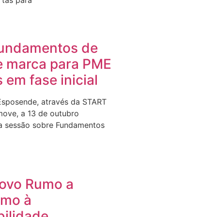
rtas para
undamentos de
e marca para PME
s em fase inicial
Esposende, através da START
ove, a 13 de outubro
a sessão sobre Fundamentos
Novo Rumo a
umo à
bilidade