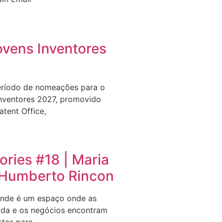
ovens Inventores
eríodo de nomeações para o
nventores 2027, promovido
tent Office,
ries #18 | Maria
e Humberto Rincon
nde é um espaço onde as
ida e os negócios encontram