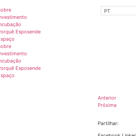
Sobre
PT
Investimento
ncubação
Porquê Esposende
Espaço
Sobre
Investimento
ncubação
Porquê Esposende
Espaço
Anterior
Próxima
Partilhar:
Facebook
Linke