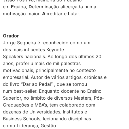
em
E
quipa,
D
eterminação alicerçada numa
motivação maior,
A
creditar e
L
utar.
.
Orador
Jorge Sequeira é reconhecido como um
dos mais influentes Keynote
Speakers nacionais. Ao longo dos últimos 20
anos, proferiu mais de mil palestras
motivacionais, principalmente no contexto
empresarial. Autor de vários artigos, crónicas e
do livro “Dar ao Pedal” , que se tornou
num best-seller. Enquanto docente no Ensino
Superior, no âmbito de diversos Masters, Pós-
Graduações e MBA’s, tem colaborado com
dezenas de Universidades, Institutos e
Business Schools, lecionando disciplinas
como Liderança, Gestão