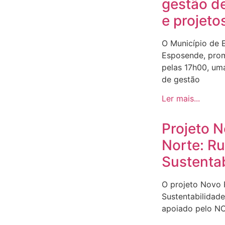
gestão d
e projeto
O Município de 
Esposende, prom
pelas 17h00, um
de gestão
Ler mais...
Projeto 
Norte: R
Sustenta
O projeto Novo
Sustentabilidad
apoiado pelo N