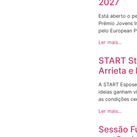
2027
Está aberto o p
Prémio Jovens I
pelo European Pa
Ler mais...
START Sto
Arrieta 
A START Espose
ideias ganham v
as condições ce
Ler mais...
Sessão F