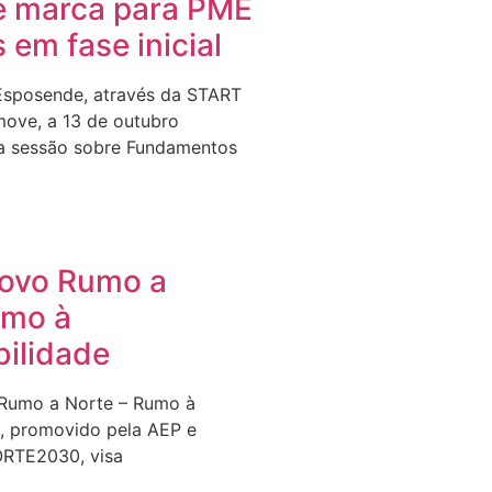
e marca para PME
s em fase inicial
Esposende, através da START
ove, a 13 de outubro
a sessão sobre Fundamentos
Novo Rumo a
umo à
bilidade
 Rumo a Norte – Rumo à
e, promovido pela AEP e
ORTE2030, visa