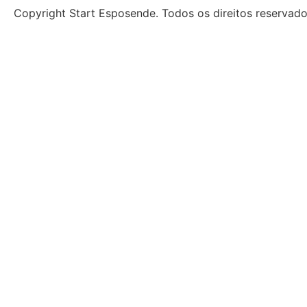
Copyright Start Esposende. Todos os direitos reservad
Início
Sobre
Notícias
Investimento
Incubação
Porquê Esposende
Espaço
Parceiros