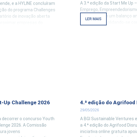
A 3.ª edição da Start Me Up –
nde, e a HYLINE concluíram
Emprego, Empreendedorismo
ição do programa Challenges
terminou com um balanço 
atório de inovação aberta
LER MAIS
positivo, consolidando-se 
aproximar empresas do
principais iniciativas de pro
lentos e equipas
empregabilidade, do empree
nares capazes de responder
da inovação no concelho de
presariais reais com
Ao longo de dois dias, a Zona
tais e tecnológicas. A equipa
de Esposende recebeu cent
sta edição
visitantes,
t-Up Challenge 2026
4.ª edição do Agrifood
29/05/2026
a decorrer o concurso Youth
A BGI Sustainable Ventures e
llenge 2026. A Comissão
a 4.ª edição do Agrifood Disr
ura jovens
iniciativa online gratuita apo