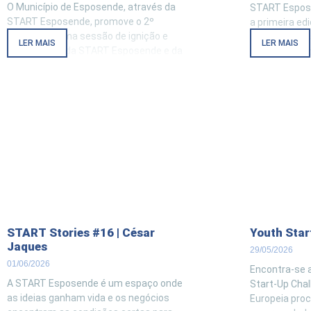
O Município de Esposende, através da
START Espose
START Esposende, promove o 2º
a primeira ed
Openstart, uma sessão de ignição e
You, um labor
LER MAIS
LER MAIS
capacitação da START Esposende e da
criado para 
sua rede, estando também aberta ao
concelho a ta
público, numa lógica de colaboração e
multidiscipli
inovação aberta. Sob o tema “Digitalizar
a desafios em
para crescer: o essencial que está a
soluções digi
falhar nas
vencedora de
START Stories #16 | César
Youth Star
Jaques
29/05/2026
01/06/2026
Encontra-se 
A START Esposende é um espaço onde
Start-Up Cha
as ideias ganham vida e os negócios
Europeia proc