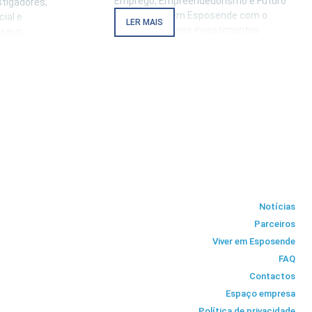
Emprego, Empreendedorismo e Futuro
stigadores,
abriu portas em Esposende com o
ial e
LER MAIS
anúncio de novos investimentos
 seus
estratégicos para o desenvolvimento
ercado com
industrial do concelho e com a assinatura
tar. O
de um protocolo de parceria entre o
p
Município de Esposende e o PIEP – Pólo
de Inovação em Engenharia
Notícias
Parceiros
Viver em Esposende
FAQ
Contactos
Espaço empresa
Política de privacidade