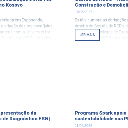
no Kosovo
Construção e Demoliç
16/06/2026
, sediada em Esposende,
Está a cumprir as obrigações
 a criação de uma nova ‘joint
âmbito da Gestão de RCD’s 
arceria com a University for
Obras ? . O Município de Esp
LER MAIS
 Technology (UBT), uma das
através da START Esposende
idas instituições
18 de junho pelas 17h00, u
o Kosovo, avançando, já
esclarecimento na qual obri
cial, com uma estrutura de
âmbito da Gestão de RCD’s 
dores. Em comunicado
Obras. . Iremos avaliar e esc
INHO, o grupo
seguintes
Apresentação da
Programa Spark apoia
 de Diagnóstico ESG |
sustentabilidade nas 
11/06/2026