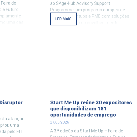
 Feira de
ao SAge-Hub Advisory Support
 e Futuro
Programme, um programa europeu de
amplamente
suporte a startups e PME com soluções
LER MAIS
como uma das
digitais na área do envelhecimento,
moção da
promovido pelo projeto SAge-Hub (com
ndedorismo e
financiamento I3), que conta com o
 Esposende.
Health Cluster Portugal como parceiro. . O
 Ribeirinha
programa visa apoiar empresas
enas de
inovadoras a
 Disruptor
Start Me Up reúne 30 expositores
que disponibilizam 181
oportunidades de emprego
stá a lançar
27/05/2026
uptor, uma
A 3.ª edição da Start Me Up – Feira de
iada pelo EIT