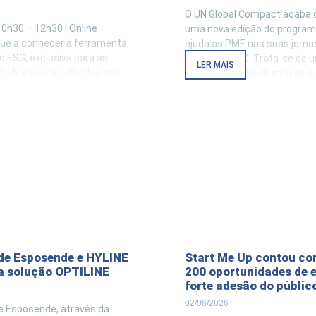
O UN Global Compact acaba d
10h30 – 12h30 | Online
uma nova edição do program
ique a conhecer a ferramenta
ajuda as PME nas suas jorna
o ESG, exclusiva para as
transição ESG. Trata-se de
LER MAIS
o Norte e tire dúvidas em
de capacitação, destinado a
 nossos especialistas.
colaboradores de pequenas 
 com algum destes desafios
empresas até 250 trabalhad
tionário gratuito guiado e
procuram orientações prátic
responder
implementar objetivos de
de Esposende e HYLINE
Start Me Up contou co
a solução OPTILINE
200 oportunidades de 
forte adesão do públic
02/06/2026
e Esposende, através da