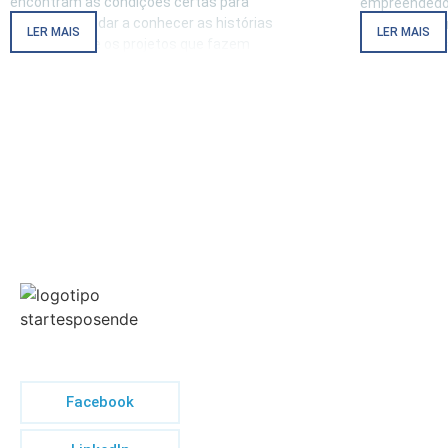
encontram as condições certas para
empreendedor
crescer. Para dar a conhecer as histórias
e criativas, 
LER MAIS
LER MAIS
inspiradoras e os projetos que fazem
reais: da tra
parte da nossa incubadora, criamos
verde, à tran
a START Stories, uma rúbrica que
inclusão socia
destaca o percurso, os desafios e as
Serão escolhi
conquistas dos nossos
apresentar o
Facebook