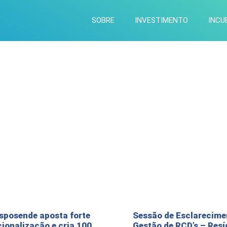
SOBRE
INVESTIMENTO
INCUB
sposende aposta forte
Sessão de Esclarecime
cionalização e cria 100
Gestão de RCD’s – Resí