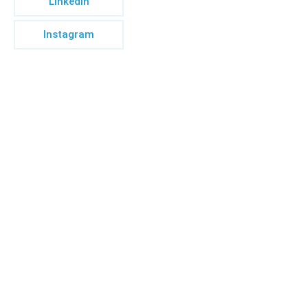
LinkedIn
Instagram
Início
Sobre
Notícias
Investimento