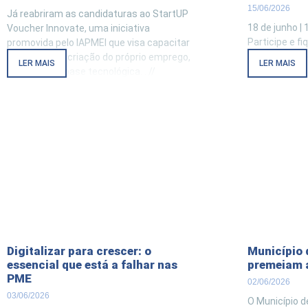
15/06/2026
Já reabriram as candidaturas ao StartUP
18 de junho | 
Voucher Innovate, uma iniciativa
Participe e f
promovida pelo IAPMEI que visa capacitar
de diagnóstic
jovens para a criação do próprio emprego,
LER MAIS
LER MAIS
MPME da regiã
em áreas de base tecnológica. . //
direto com os
Beneficiários elegíveis São elegíveis para
Identifica-se
atribuição do StartUP Voucher, as
ESG ? Um ques
candidaturas que sejam apresentadas
prático para 
por uma equipa formada por um mínimo
de 2 e
Digitalizar para crescer: o
Município 
essencial que está a falhar nas
premeiam 
PME
02/06/2026
03/06/2026
O Município d