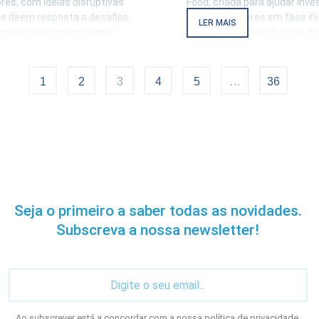
es, com ideias disruptivas
Food, criada para ajudar inve
que deem resposta a desafios
empreendedores em fase inic
LER MAIS
nsição para uma economia
inovadores a transformar os
sformação digital; da
projetos em soluções de m
l, à resiliência económica.
impacto no setor agroalimen
dos três finalistas que irão
programa inclui um bootcam
1
2
3
4
5
…
36
s seus
Seja o primeiro a saber todas as novidades.
Subscreva a nossa newsletter!
Ao subscrever está a concordar com a nossa
política de privacidade
.