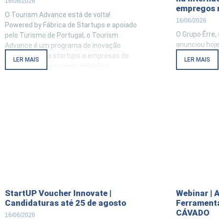
16/06/2026
empregos 
O Tourism Advance está de volta!
16/06/2026
Powered by Fábrica de Startups e apoiado
O Grupo Érre
pelo Turismo de Portugal, o Tourism
anunciou hoje
Advance é um programa de inovação
venture’ em p
aberta que liga startups a empresas de
LER MAIS
LER MAIS
Business and
hotelaria que procuram soluções
mais reconhec
inovadoras para responder a desafios
académicas d
reais de negócio. As empresas de
numa fase ini
hotelaria participantes no
100 trabalha
enviado a O M
StartUP Voucher Innovate |
Webinar | 
Candidaturas até 25 de agosto
Ferramenta
CÁVADO
16/06/2026