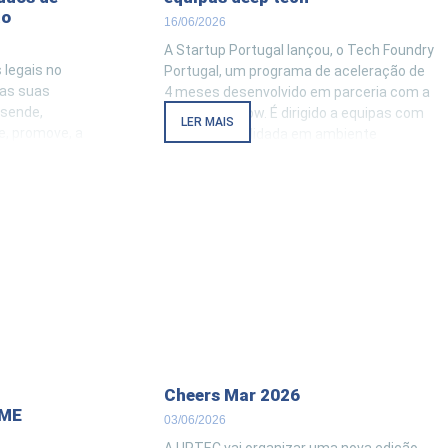
ão
16/06/2026
A Startup Portugal lançou, o Tech Foundry
 legais no
Portugal, um programa de aceleração de
das suas
4 meses desenvolvido em parceria com a
osende,
Hello Tomorrow. É dirigido a equipas com
LER MAIS
, promove, a
tecnologia validada em ambiente
ma sessão de
laboratorial ou relevante (TRL 4 – 5) que
gações no
estão na fase de transição do laboratório
nas suas
para o mercado. . De
larecer os
Cheers Mar 2026
PME
03/06/2026