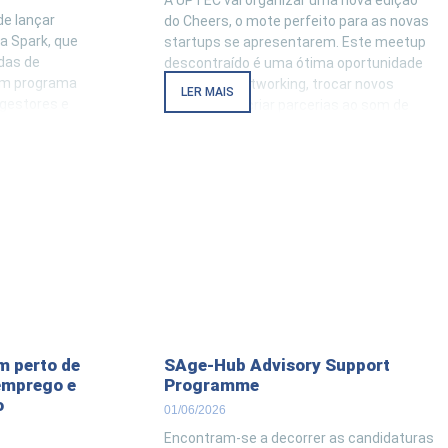
A UPTEC vai organizar uma nova edição
e lançar
do Cheers, o mote perfeito para as novas
a Spark, que
startups se apresentarem. Este meetup
das de
descontraído é uma ótima oportunidade
 um programa
para fazer networking, trocar novos
LER MAIS
 gestores e
contactos e criar parcerias ao som de
e médias
boa música e um cocktail fresquinho. .
ores, que
Esta edição terá lugar na UPTEC
as para
m perto de
SAge-Hub Advisory Support
emprego e
Programme
o
01/06/2026
Encontram-se a decorrer as candidaturas