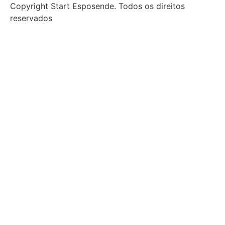
Copyright Start Esposende. Todos os direitos
reservados
Início
Sobre
Notícias
Investimento
Incubação
Porquê Esposende
Espaço
Parceiros