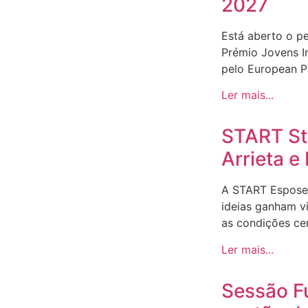
2027
Está aberto o p
Prémio Jovens I
pelo European Pa
Ler mais...
START Sto
Arrieta 
A START Espose
ideias ganham v
as condições ce
Ler mais...
Sessão F