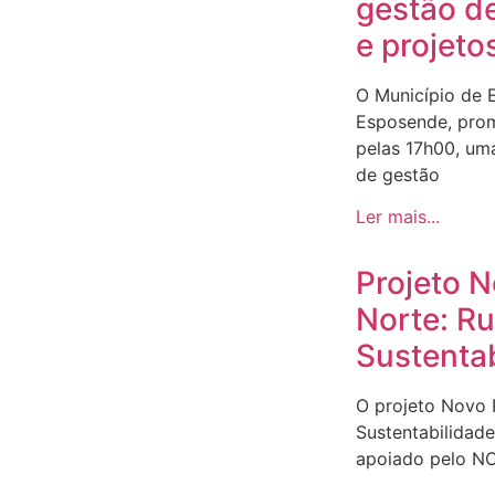
gestão d
e projeto
O Município de 
Esposende, prom
pelas 17h00, um
de gestão
Ler mais...
Projeto 
Norte: R
Sustenta
O projeto Novo
Sustentabilidad
apoiado pelo N