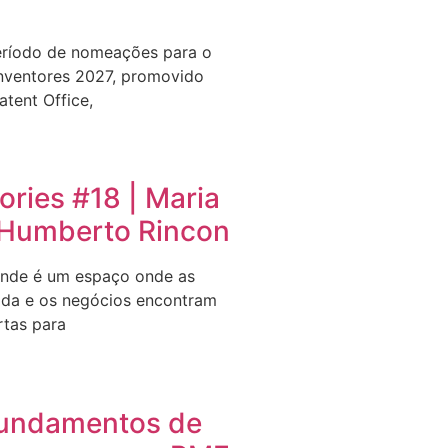
eríodo de nomeações para o
nventores 2027, promovido
tent Office,
ries #18 | Maria
e Humberto Rincon
nde é um espaço onde as
ida e os negócios encontram
rtas para
undamentos de