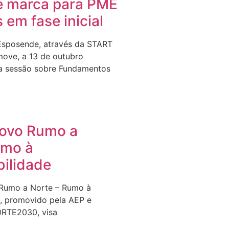
e marca para PME
s em fase inicial
Esposende, através da START
ove, a 13 de outubro
a sessão sobre Fundamentos
Novo Rumo a
umo à
bilidade
 Rumo a Norte – Rumo à
e, promovido pela AEP e
ORTE2030, visa