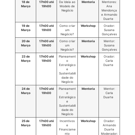
18 de
17h00 até
Da Ideia ao
Mentoria
Mentores:
Março
19h00
Modelo de
Ana
Negócio
Mendonça
e Armando
Duarte
19 de
17h00 até
Como criar
Workshop
Orador:
Março
19h00
um
Susana
Negócio?
Gonçalves
20 de
17h00 até
Como criar
Mentoria
Mentor:
Março
19h00
um
Susana
Negócio?
Gonçalves
23 de
17h00 até
Planeament
Workshop
Orador:
Março
19h00
o
Carla
Estratégico
Duarte
e
Sustentabili
dade do
Negócio
24 de
17h00 até
Planeament
Mentoria
Mentor:
Março
19h00
o
Carla
Estratégico
Duarte
e
Sustentabili
dade do
Negócio
25 de
17h00 até
Incentivos
Workshop
Orador:
Março
19h00
e
Armando
Financiame
Duarte
nto
Moderador: