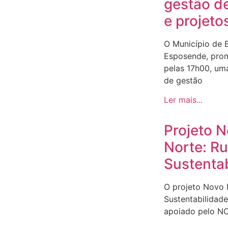
gestão d
e projeto
O Município de 
Esposende, prom
pelas 17h00, um
de gestão
Ler mais...
Projeto 
Norte: R
Sustenta
O projeto Novo
Sustentabilidad
apoiado pelo N