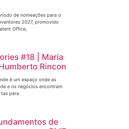
eríodo de nomeações para o
nventores 2027, promovido
tent Office,
ries #18 | Maria
e Humberto Rincon
nde é um espaço onde as
ida e os negócios encontram
rtas para
undamentos de