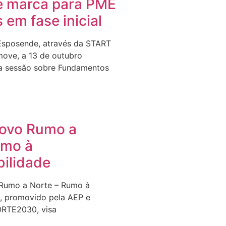
e marca para PME
s em fase inicial
Esposende, através da START
ove, a 13 de outubro
a sessão sobre Fundamentos
Novo Rumo a
umo à
bilidade
 Rumo a Norte – Rumo à
e, promovido pela AEP e
ORTE2030, visa