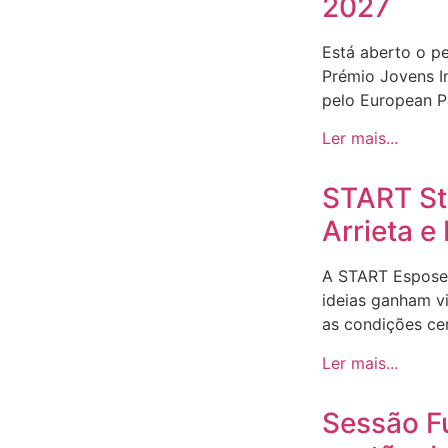
2027
Está aberto o p
Prémio Jovens I
pelo European Pa
Ler mais...
START Sto
Arrieta 
A START Espose
ideias ganham v
as condições ce
Ler mais...
Sessão F