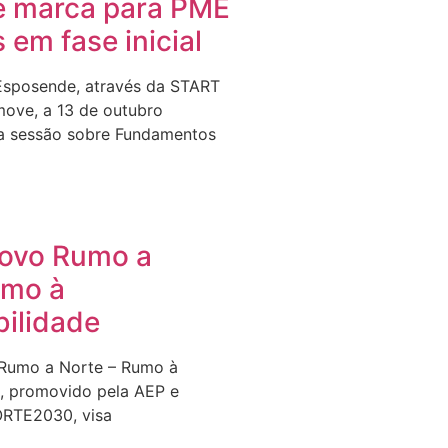
e marca para PME
s em fase inicial
Esposende, através da START
ove, a 13 de outubro
a sessão sobre Fundamentos
Novo Rumo a
umo à
bilidade
 Rumo a Norte – Rumo à
e, promovido pela AEP e
ORTE2030, visa