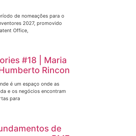
eríodo de nomeações para o
nventores 2027, promovido
tent Office,
ries #18 | Maria
e Humberto Rincon
nde é um espaço onde as
ida e os negócios encontram
rtas para
undamentos de