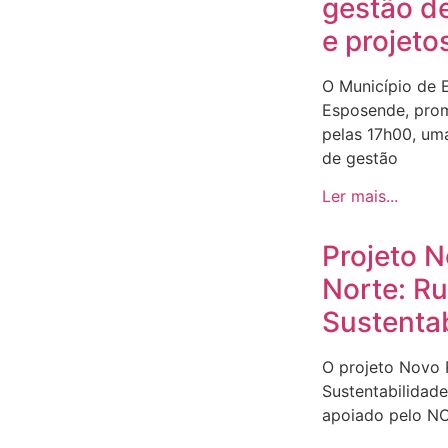
gestão d
e projeto
O Município de 
Esposende, prom
pelas 17h00, um
de gestão
Ler mais...
Projeto 
Norte: R
Sustenta
O projeto Novo
Sustentabilidad
apoiado pelo N