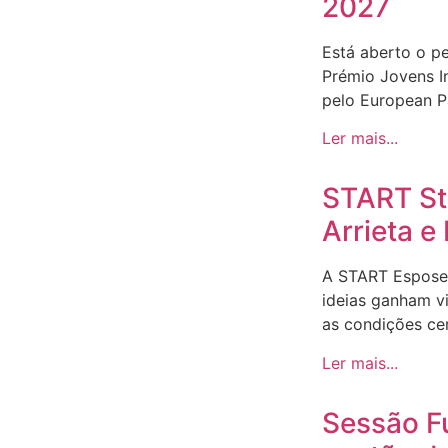
2027
Está aberto o p
Prémio Jovens I
pelo European Pa
Ler mais...
START Sto
Arrieta 
A START Espose
ideias ganham v
as condições ce
Ler mais...
Sessão F