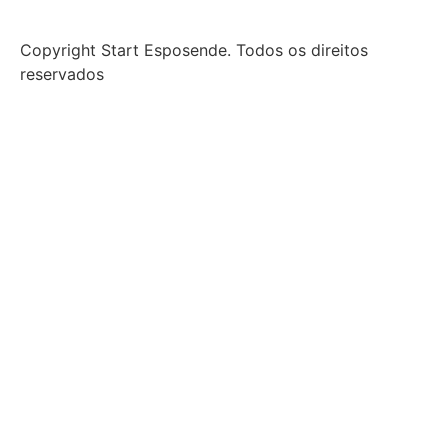
Copyright Start Esposende. Todos os direitos
reservados
Início
Sobre
Notícias
Investimento
Incubação
Porquê Esposende
Espaço