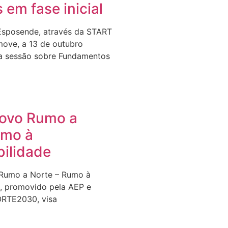
s em fase inicial
Esposende, através da START
ove, a 13 de outubro
a sessão sobre Fundamentos
Novo Rumo a
umo à
bilidade
 Rumo a Norte – Rumo à
e, promovido pela AEP e
ORTE2030, visa