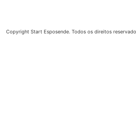
Copyright Start Esposende. Todos os direitos reservad
Início
Sobre
Notícias
Investimento
Incubação
Porquê Esposende