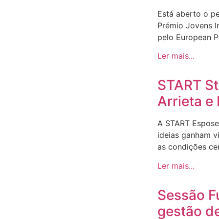
Está aberto o p
Prémio Jovens I
pelo European Pa
Ler mais...
START Sto
Arrieta 
A START Espose
ideias ganham v
as condições ce
Ler mais...
Sessão F
gestão d