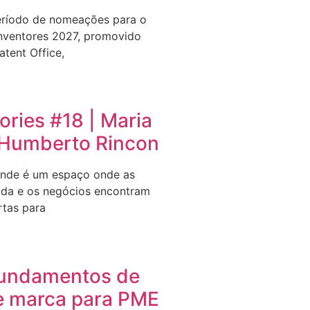
eríodo de nomeações para o
nventores 2027, promovido
tent Office,
ries #18 | Maria
e Humberto Rincon
nde é um espaço onde as
ida e os negócios encontram
rtas para
undamentos de
e marca para PME