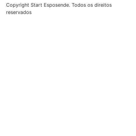
Copyright Start Esposende. Todos os direitos
reservados
Início
Sobre
Notícias
Investimento
Incubação
Porquê Esposende
Espaço
Parceiros