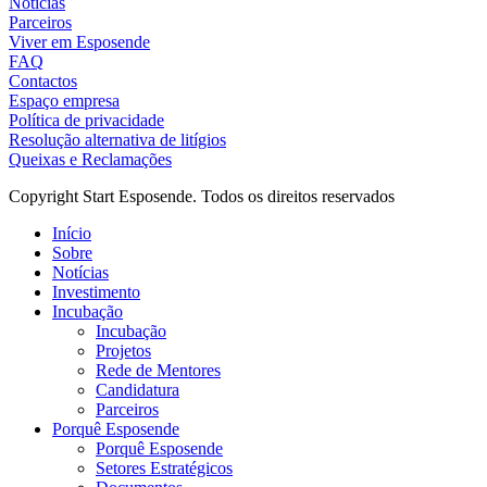
Notícias
Parceiros
Viver em Esposende
FAQ
Contactos
Espaço empresa
Política de privacidade
Resolução alternativa de litígios
Queixas e Reclamações
Copyright Start Esposende. Todos os direitos reservados
Início
Sobre
Notícias
Investimento
Incubação
Incubação
Projetos
Rede de Mentores
Candidatura
Parceiros
Porquê Esposende
Porquê Esposende
Setores Estratégicos