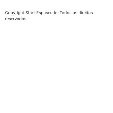
Copyright Start Esposende. Todos os direitos
reservados
Início
Sobre
Notícias
Investimento
Incubação
Porquê Esposende
Espaço