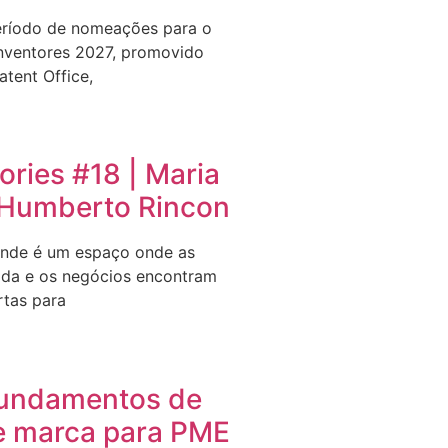
eríodo de nomeações para o
nventores 2027, promovido
tent Office,
ries #18 | Maria
e Humberto Rincon
nde é um espaço onde as
ida e os negócios encontram
rtas para
undamentos de
e marca para PME