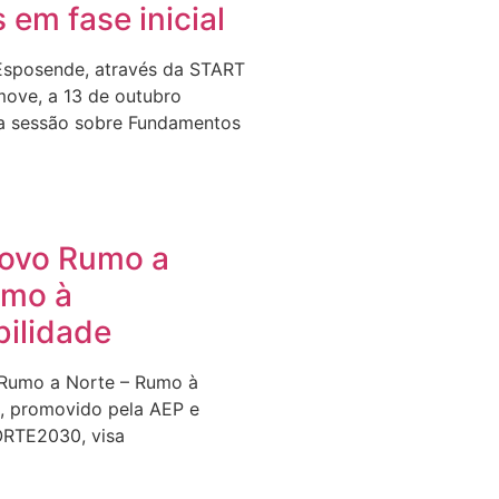
s em fase inicial
Esposende, através da START
ove, a 13 de outubro
a sessão sobre Fundamentos
Novo Rumo a
umo à
bilidade
 Rumo a Norte – Rumo à
e, promovido pela AEP e
ORTE2030, visa