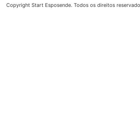
Copyright Start Esposende. Todos os direitos reservad
Início
Sobre
Notícias
Investimento
Incubação
Porquê Esposende
Espaço
Parceiros