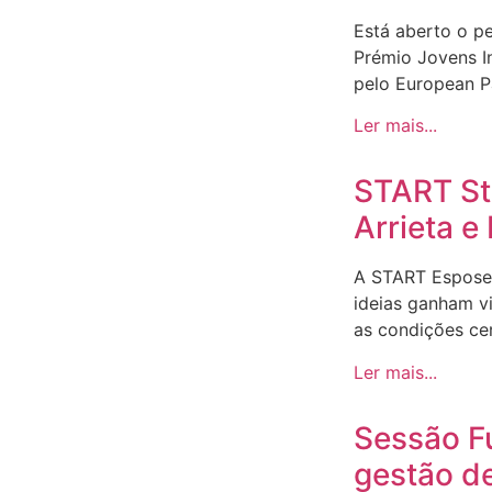
Está aberto o p
Prémio Jovens I
pelo European Pa
Ler mais...
START Sto
Arrieta 
A START Espose
ideias ganham v
as condições ce
Ler mais...
Sessão F
gestão d