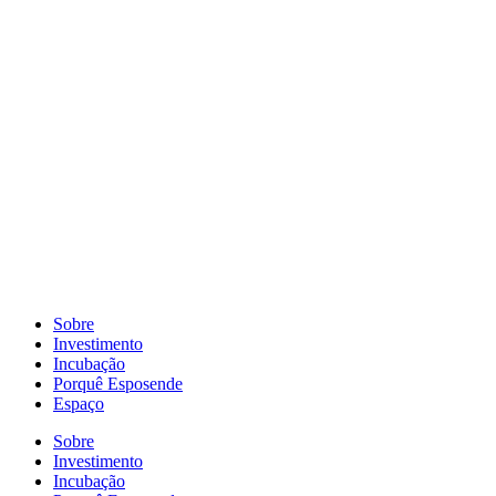
Pular
para
o
conteúdo
Sobre
Investimento
Incubação
Porquê Esposende
Espaço
Sobre
Investimento
Incubação