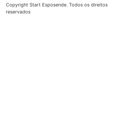
Copyright Start Esposende. Todos os direitos
reservados
Início
Sobre
Notícias
Investimento
Incubação
Porquê Esposende
Espaço
Parceiros