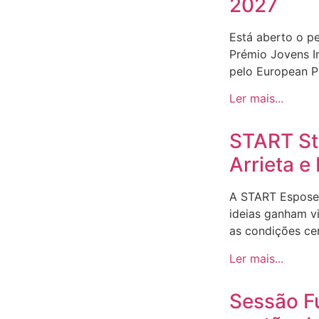
2027
Está aberto o p
Prémio Jovens I
pelo European Pa
Ler mais...
START Sto
Arrieta 
A START Espose
ideias ganham v
as condições ce
Ler mais...
Sessão F