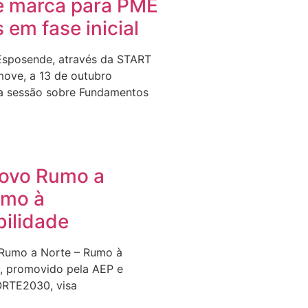
e marca para PME
s em fase inicial
Esposende, através da START
ove, a 13 de outubro
a sessão sobre Fundamentos
Novo Rumo a
umo à
bilidade
 Rumo a Norte – Rumo à
e, promovido pela AEP e
ORTE2030, visa