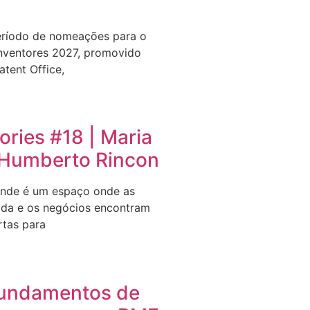
eríodo de nomeações para o
nventores 2027, promovido
tent Office,
ries #18 | Maria
e Humberto Rincon
nde é um espaço onde as
ida e os negócios encontram
rtas para
undamentos de