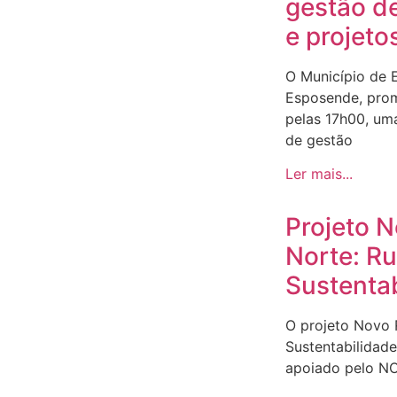
gestão d
e projeto
O Município de 
Esposende, prom
pelas 17h00, um
de gestão
Ler mais...
Projeto 
Norte: R
Sustenta
O projeto Novo
Sustentabilidad
apoiado pelo N