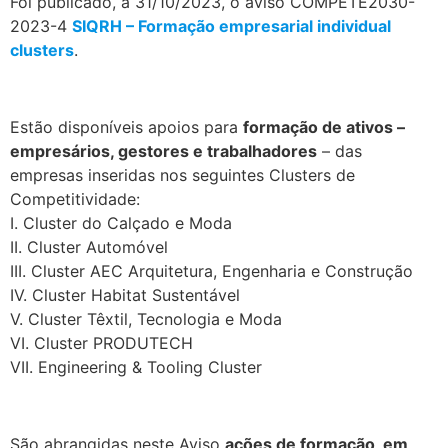
Foi publicado, a 31/10/2023, o aviso COMPETE2030-
2023-4
SIQRH – Formação empresarial individual
clusters
.
.
Estão disponíveis apoios para
formação de ativos –
empresários, gestores e trabalhadores
– das
empresas inseridas nos seguintes Clusters de
Competitividade:
I. Cluster do Calçado e Moda
II. Cluster Automóvel
III. Cluster AEC Arquitetura, Engenharia e Construção
IV. Cluster Habitat Sustentável
V. Cluster Têxtil, Tecnologia e Moda
VI. Cluster PRODUTECH
VII. Engineering & Tooling Cluster
.
São abrangidas neste Aviso
ações de formação, em