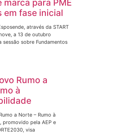
e marca para PME
s em fase inicial
Esposende, através da START
ove, a 13 de outubro
a sessão sobre Fundamentos
Novo Rumo a
umo à
bilidade
 Rumo a Norte – Rumo à
e, promovido pela AEP e
ORTE2030, visa