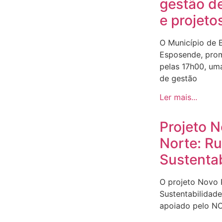
gestão d
e projeto
O Município de 
Esposende, prom
pelas 17h00, um
de gestão
Ler mais...
Projeto 
Norte: R
Sustenta
O projeto Novo
Sustentabilidad
apoiado pelo N