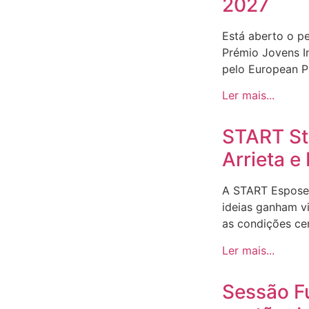
2027
Está aberto o p
Prémio Jovens I
pelo European Pa
Ler mais...
START Sto
Arrieta 
A START Espose
ideias ganham v
as condições ce
Ler mais...
Sessão F