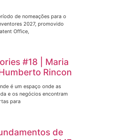
eríodo de nomeações para o
nventores 2027, promovido
tent Office,
ries #18 | Maria
e Humberto Rincon
nde é um espaço onde as
ida e os negócios encontram
rtas para
undamentos de