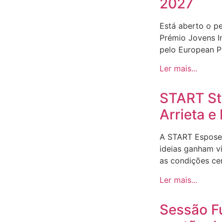
2027
Está aberto o p
Prémio Jovens I
pelo European Pa
Ler mais...
START Sto
Arrieta 
A START Espose
ideias ganham v
as condições ce
Ler mais...
Sessão F