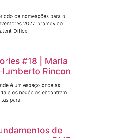
eríodo de nomeações para o
nventores 2027, promovido
tent Office,
ries #18 | Maria
e Humberto Rincon
nde é um espaço onde as
ida e os negócios encontram
rtas para
undamentos de