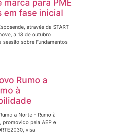
e marca para PME
s em fase inicial
Esposende, através da START
ove, a 13 de outubro
a sessão sobre Fundamentos
Novo Rumo a
umo à
bilidade
 Rumo a Norte – Rumo à
e, promovido pela AEP e
ORTE2030, visa