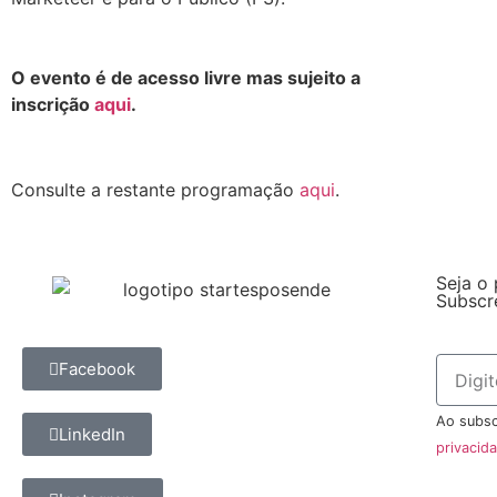
.
O evento é de acesso livre mas sujeito a
inscrição
aqui
.
.
Consulte a restante programação
aqui
.
Seja o 
Subscr
Facebook
Ao subsc
LinkedIn
privacid