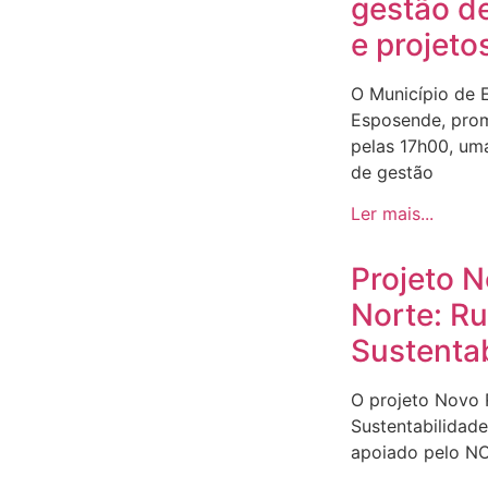
gestão d
e projeto
O Município de 
Esposende, prom
pelas 17h00, um
de gestão
Ler mais...
Projeto 
Norte: R
Sustenta
O projeto Novo
Sustentabilidad
apoiado pelo N