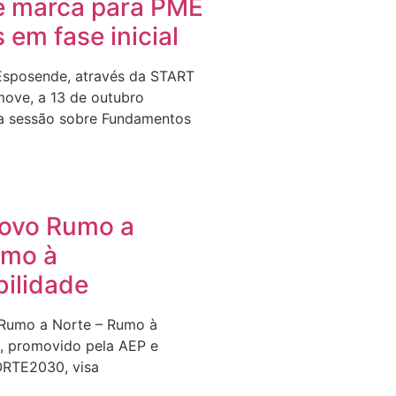
e marca para PME
s em fase inicial
Esposende, através da START
ove, a 13 de outubro
a sessão sobre Fundamentos
Novo Rumo a
umo à
bilidade
 Rumo a Norte – Rumo à
e, promovido pela AEP e
ORTE2030, visa