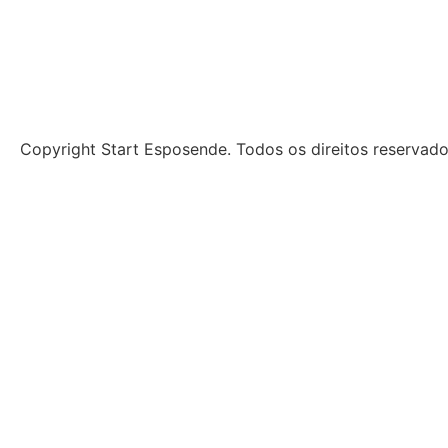
Copyright Start Esposende. Todos os direitos reservad
Início
Sobre
Notícias
Investimento
Incubação