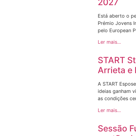
2027
Está aberto o p
Prémio Jovens I
pelo European Pa
Ler mais...
START Sto
Arrieta 
A START Espose
ideias ganham v
as condições ce
Ler mais...
Sessão F