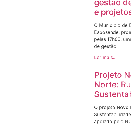
gestão d
e projeto
O Município de 
Esposende, prom
pelas 17h00, um
de gestão
Ler mais...
Projeto 
Norte: R
Sustenta
O projeto Novo
Sustentabilidad
apoiado pelo N