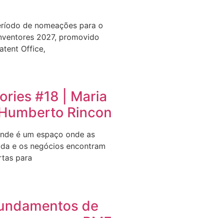
eríodo de nomeações para o
nventores 2027, promovido
tent Office,
ries #18 | Maria
e Humberto Rincon
nde é um espaço onde as
ida e os negócios encontram
rtas para
undamentos de