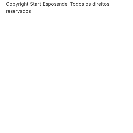
Copyright Start Esposende. Todos os direitos
reservados
Início
Sobre
Notícias
Investimento
Incubação
Porquê Esposende
Espaço
Parceiros