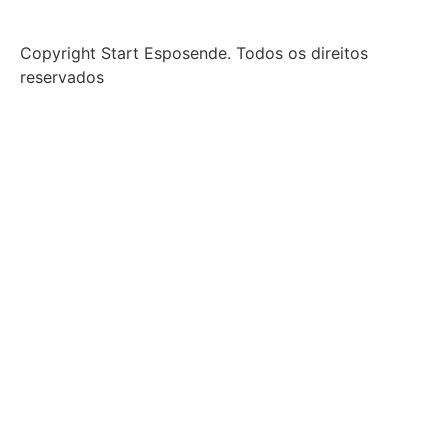
Copyright Start Esposende. Todos os direitos
reservados
Início
Sobre
Notícias
Investimento
Incubação
Porquê Esposende
Espaço