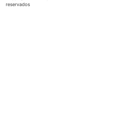
reservados
Início
Sobre
Notícias
Investimento
Incubação
Porquê Esposende
Espaço
Parceiros