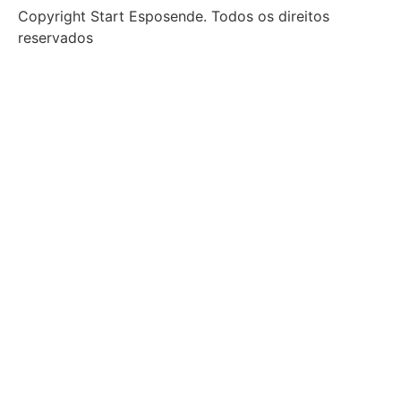
Copyright Start Esposende. Todos os direitos
reservados
Início
Sobre
Notícias
Investimento
Incubação
Porquê Esposende
Espaço
Parceiros