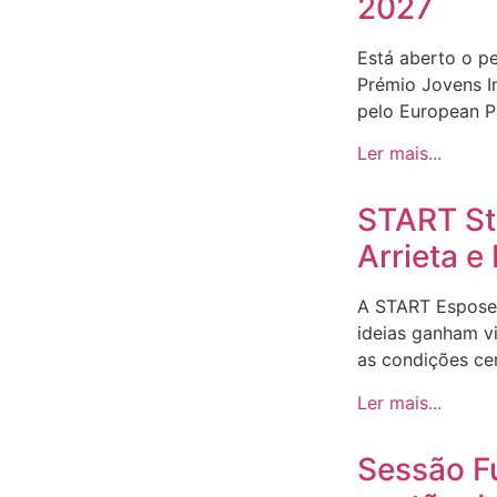
2027
Está aberto o p
Prémio Jovens I
pelo European Pa
Ler mais...
START Sto
Arrieta 
A START Espose
ideias ganham v
as condições ce
Ler mais...
Sessão F