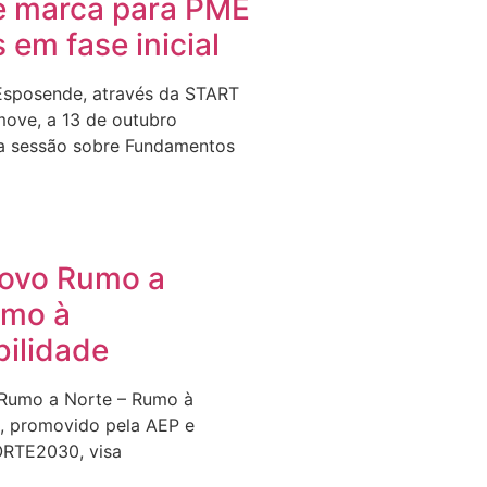
e marca para PME
s em fase inicial
Esposende, através da START
ove, a 13 de outubro
a sessão sobre Fundamentos
Novo Rumo a
umo à
bilidade
 Rumo a Norte – Rumo à
e, promovido pela AEP e
ORTE2030, visa