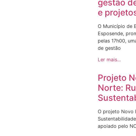
gestão d
e projeto
O Município de 
Esposende, prom
pelas 17h00, um
de gestão
Ler mais...
Projeto 
Norte: R
Sustenta
O projeto Novo
Sustentabilidad
apoiado pelo N