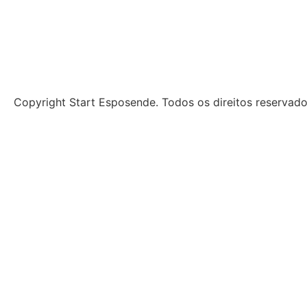
Copyright Start Esposende. Todos os direitos reservad
Início
Sobre
Notícias
Investimento
Incubação