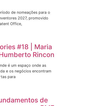
eríodo de nomeações para o
nventores 2027, promovido
tent Office,
ries #18 | Maria
e Humberto Rincon
nde é um espaço onde as
ida e os negócios encontram
rtas para
undamentos de