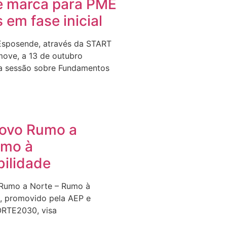
e marca para PME
s em fase inicial
Esposende, através da START
ove, a 13 de outubro
a sessão sobre Fundamentos
Novo Rumo a
umo à
bilidade
 Rumo a Norte – Rumo à
e, promovido pela AEP e
ORTE2030, visa