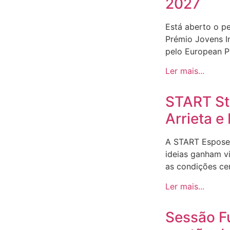
2027
Está aberto o p
Prémio Jovens I
pelo European Pa
Ler mais...
START Sto
Arrieta 
A START Espose
ideias ganham v
as condições ce
Ler mais...
Sessão F