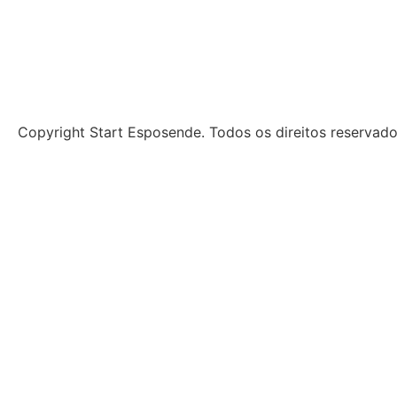
Copyright Start Esposende. Todos os direitos reservad
Início
Sobre
Notícias
Investimento
Incubação