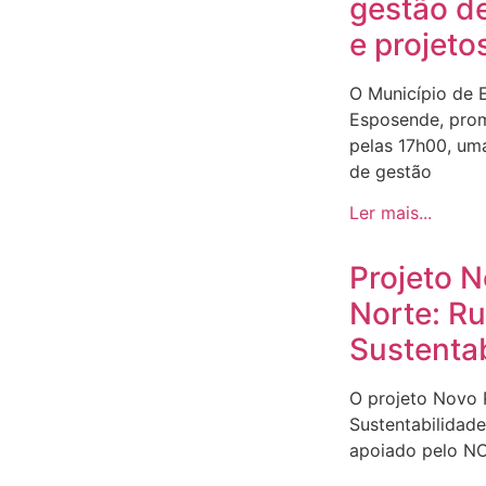
gestão d
e projeto
O Município de 
Esposende, prom
pelas 17h00, um
de gestão
Ler mais...
Projeto 
Norte: R
Sustenta
O projeto Novo
Sustentabilidad
apoiado pelo N