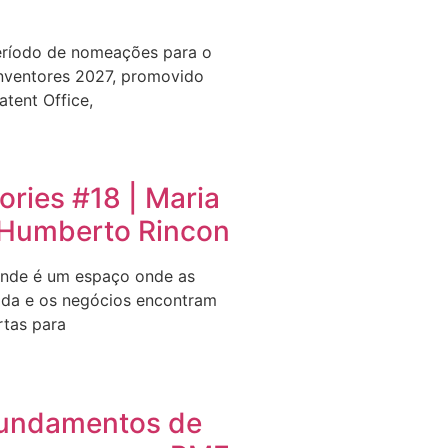
eríodo de nomeações para o
nventores 2027, promovido
tent Office,
ries #18 | Maria
e Humberto Rincon
nde é um espaço onde as
ida e os negócios encontram
rtas para
undamentos de