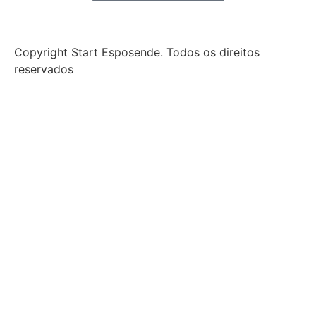
Copyright Start Esposende. Todos os direitos
reservados
Início
Sobre
Notícias
Investimento
Incubação
Porquê Esposende