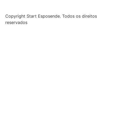
Copyright Start Esposende. Todos os direitos
reservados
Início
Sobre
Notícias
Investimento
Incubação
Porquê Esposende
Espaço