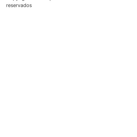
reservados
Início
Sobre
Notícias
Investimento
Incubação
Porquê Esposende
Espaço
Parceiros