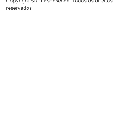
Copyright Start Esposende. Todos os direitos
reservados
Início
Sobre
Notícias
Investimento
Incubação
Porquê Esposende
Espaço
Parceiros