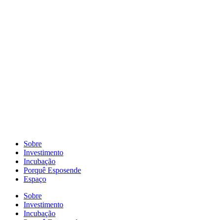
Pular
para
o
conteúdo
Sobre
Investimento
Incubação
Porquê Esposende
Espaço
Sobre
Investimento
Incubação