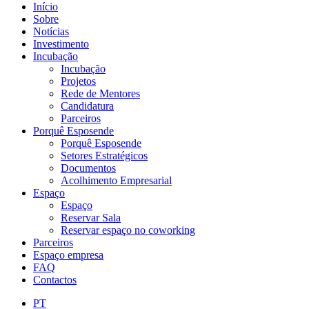
Início
Sobre
Notícias
Investimento
Incubação
Incubação
Projetos
Rede de Mentores
Candidatura
Parceiros
Porquê Esposende
Porquê Esposende
Setores Estratégicos
Documentos
Acolhimento Empresarial
Espaço
Espaço
Reservar Sala
Reservar espaço no coworking
Parceiros
Espaço empresa
FAQ
Contactos
PT