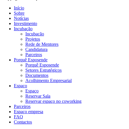
Início
Sobre
Notícias
Investimento
Incubação
Incubação
Projetos
Rede de Mentores
Candidatura
Parceiros
Porquê Esposende
Porquê Esposende
Setores Estratégicos
Documentos
Acolhimento Empresarial
Espaço
Espaço
Reservar Sala
Reservar espaço no coworking
Parceiros
Espaço empresa
FAQ
Contactos