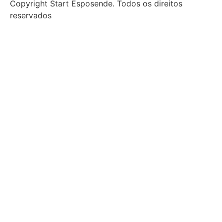
Copyright Start Esposende. Todos os direitos
reservados
Início
Sobre
Notícias
Investimento
Incubação
Porquê Esposende
Espaço
Parceiros